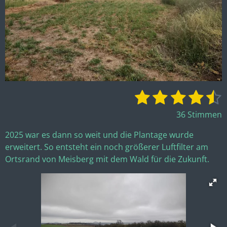
1
2
3
4
5
B
B
e
e
S
S
S
S
S
36 Stimmen
w
t
t
t
t
t
e
e
2025 war es dann so weit und die Plantage wurde
r
e
e
e
e
e
r
erweitert. So entsteht ein noch größerer Luftfilter am
t
t
r
r
r
r
r
Ortsrand von Meisberg mit dem Wald für die Zukunft.
u
u
n
n
n
n
n
n
n
g
e
e
e
e
g
a
:
b
4
s